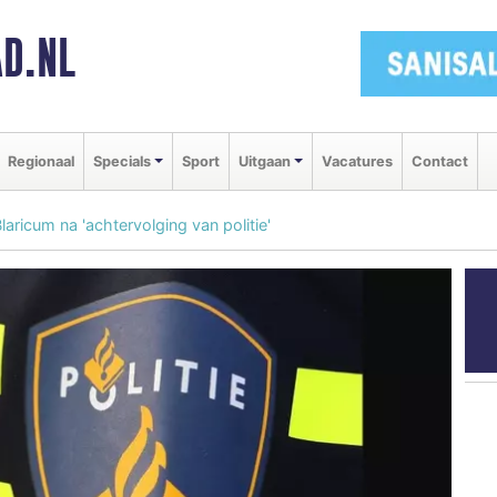
D.NL
Regionaal
Specials
Sport
Uitgaan
Vacatures
Contact
aricum na 'achtervolging van politie'