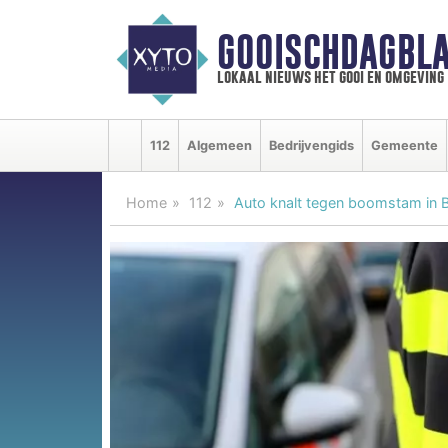
GOOISCHDAGBLA
lokaal nieuws het gooi en omgeving
112
Algemeen
Bedrijvengids
Gemeente
Home
112
Auto knalt tegen boomstam in Bl