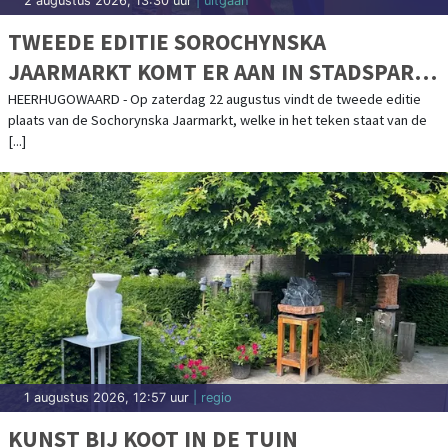
2 augustus 2026, 13:30 uur
| uitgaan
TWEEDE EDITIE SOROCHYNSKA
JAARMARKT KOMT ER AAN IN STADSPARK
DE PAREL
HEERHUGOWAARD - Op zaterdag 22 augustus vindt de tweede editie
plaats van de Sochorynska Jaarmarkt, welke in het teken staat van de
[...]
1 augustus 2026, 12:57 uur
| regio
KUNST BIJ KOOT IN DE TUIN