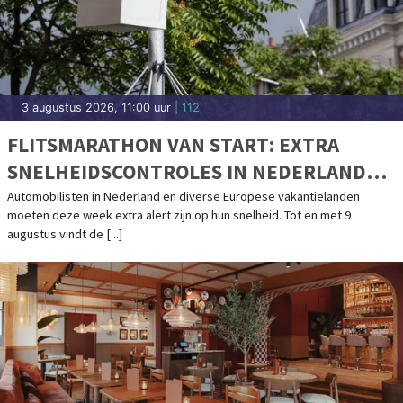
3 augustus 2026, 11:00 uur
| 112
FLITSMARATHON VAN START: EXTRA
SNELHEIDSCONTROLES IN NEDERLAND
EN POPULAIRE VAKANTIELANDEN
Automobilisten in Nederland en diverse Europese vakantielanden
moeten deze week extra alert zijn op hun snelheid. Tot en met 9
augustus vindt de [...]