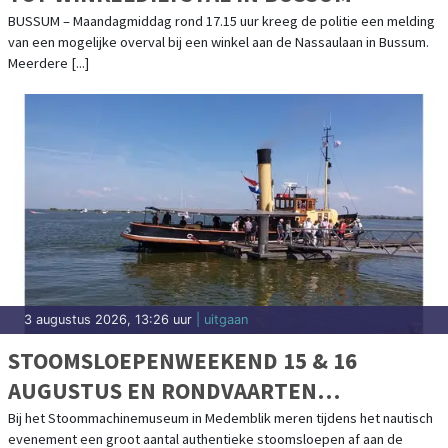
BUSSUM – Maandagmiddag rond 17.15 uur kreeg de politie een melding
van een mogelijke overval bij een winkel aan de Nassaulaan in Bussum.
Meerdere [...]
3 augustus 2026, 13:26 uur
| uitgaan
STOOMSLOEPENWEEKEND 15 & 16
AUGUSTUS EN RONDVAARTEN
IJSSELMEER
Bij het Stoommachinemuseum in Medemblik meren tijdens het nautisch
evenement een groot aantal authentieke stoomsloepen af aan de