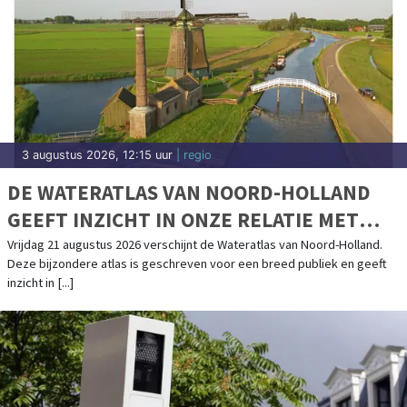
3 augustus 2026, 12:15 uur
| regio
DE WATERATLAS VAN NOORD-HOLLAND
GEEFT INZICHT IN ONZE RELATIE MET
WATER
Vrijdag 21 augustus 2026 verschijnt de Wateratlas van Noord-Holland.
Deze bijzondere atlas is geschreven voor een breed publiek en geeft
inzicht in [...]