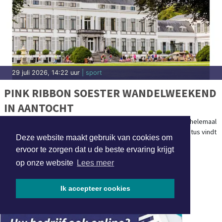
29 juli 2026, 14:22 uur
| sport
PINK RIBBON SOESTER WANDELWEEKEND
IN AANTOCHT
SOEST - Over iets minder dan één maand staat Soest opnieuw helemaal
in het teken van wandelen. Op zaterdag 22 en zondag 23 augustus vindt
Deze website maakt gebruik van cookies om
namelijk de [...]
ervoor te zorgen dat u de beste ervaring krijgt
op onze website
Lees meer
Ik accepteer cookies