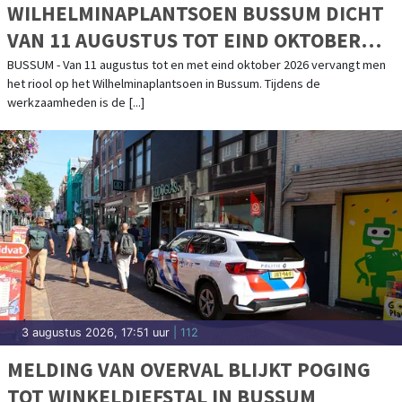
WILHELMINAPLANTSOEN BUSSUM DICHT
VAN 11 AUGUSTUS TOT EIND OKTOBER
2026
BUSSUM - Van 11 augustus tot en met eind oktober 2026 vervangt men
het riool op het Wilhelminaplantsoen in Bussum. Tijdens de
werkzaamheden is de [...]
3 augustus 2026, 17:51 uur
| 112
MELDING VAN OVERVAL BLIJKT POGING
TOT WINKELDIEFSTAL IN BUSSUM