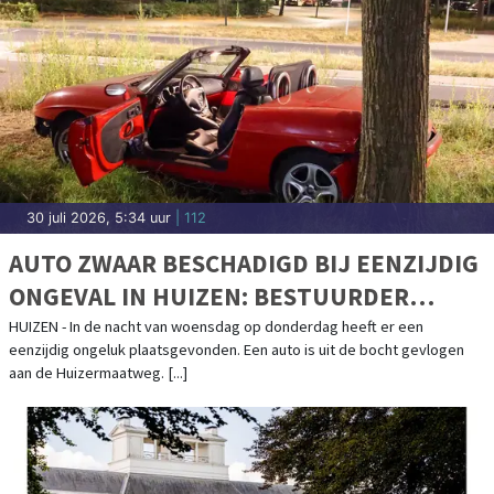
30 juli 2026, 5:34 uur
| 112
AUTO ZWAAR BESCHADIGD BIJ EENZIJDIG
ONGEVAL IN HUIZEN: BESTUURDER
AANGEHOUDEN VOOR RIJDEN ONDER
HUIZEN - In de nacht van woensdag op donderdag heeft er een
eenzijdig ongeluk plaatsgevonden. Een auto is uit de bocht gevlogen
INVLOED
aan de Huizermaatweg. [...]