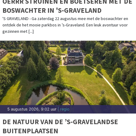
OERRR STRUINEN EN BOETSEREN MET DE
BOSWACHTER IN 'S-GRAVELAND
'S GRAVELAND - Ga zaterdag 22 augustus mee met de boswachter en
ontdek de het mooie parkbos in ’s-Graveland. Een leuk avontuur voor
gezinnen met [...]
5 augustus 2026, 9:02 uur
| regio
DE NATUUR VAN DE ’S-GRAVELANDSE
BUITENPLAATSEN