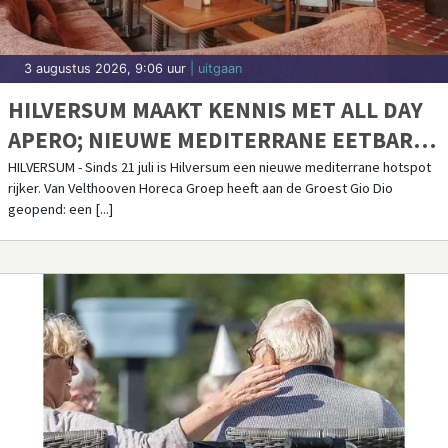
3 augustus 2026, 9:06 uur
| uitgaan
HILVERSUM MAAKT KENNIS MET ALL DAY
APERO; NIEUWE MEDITERRANE EETBAR
AAN DE GROEST BRENGT LUNCH, APERO,
HILVERSUM - Sinds 21 juli is Hilversum een nieuwe mediterrane hotspot
rijker. Van Velthooven Horeca Groep heeft aan de Groest Gio Dio
DINER, COCKTAILS EN VINYL SAMEN
geopend: een [...]
ONDER ÉÉN DAK.