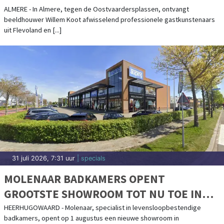
ALMERE - In Almere, tegen de Oostvaardersplassen, ontvangt
beeldhouwer Willem Koot afwisselend professionele gastkunstenaars
uit Flevoland en [...]
31 juli 2026, 7:31 uur
| specials
MOLENAAR BADKAMERS OPENT
GROOTSTE SHOWROOM TOT NU TOE IN
HEERHUGOWAARD
HEERHUGOWAARD - Molenaar, specialist in levensloopbestendige
badkamers, opent op 1 augustus een nieuwe showroom in