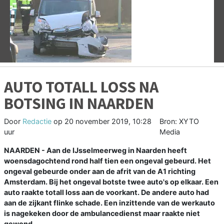
Vorige
V
AUTO TOTALL LOSS NA
BOTSING IN NAARDEN
Door
Redactie
op
20 november 2019, 10:28
Bron: XYTO
uur
Media
NAARDEN - Aan de IJsselmeerweg in Naarden heeft
woensdagochtend rond half tien een ongeval gebeurd. Het
ongeval gebeurde onder aan de afrit van de A1 richting
Amsterdam. Bij het ongeval botste twee auto's op elkaar. Een
auto raakte totall loss aan de voorkant. De andere auto had
aan de zijkant flinke schade. Een inzittende van de werkauto
is nagekeken door de ambulancedienst maar raakte niet
gewond.