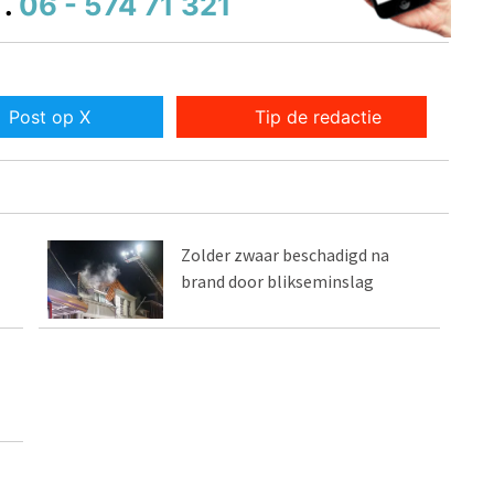
.
06 - 574 71 321
Post op X
Tip de redactie
Zolder zwaar beschadigd na
brand door blikseminslag