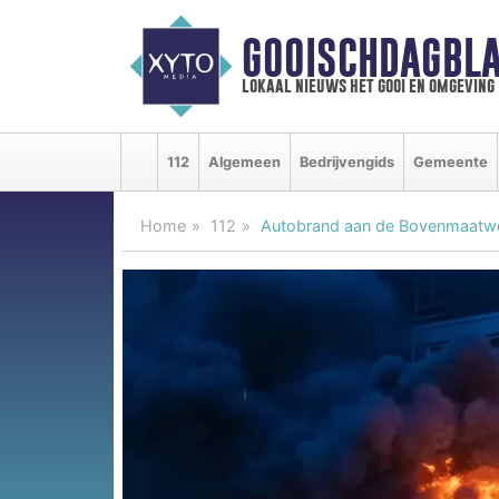
GOOISCHDAGBLA
lokaal nieuws het gooi en omgeving
112
Algemeen
Bedrijvengids
Gemeente
Home
112
Autobrand aan de Bovenmaatwe