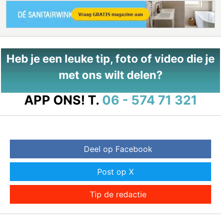
Heb je een leuke tip, foto of video die je
met ons wilt delen?
APP ONS!
T.
06 - 574 71 321
Deel op Facebook
Post op X
Tip de redactie