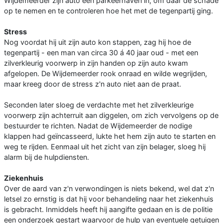
Wijdemeerder zijn auto een parkeerhaven in, om daar de schade
op te nemen en te controleren hoe het met de tegenpartij ging.
Stress
Nog voordat hij uit zijn auto kon stappen, zag hij hoe de
tegenpartij - een man van circa 30 á 40 jaar oud - met een
zilverkleurig voorwerp in zijn handen op zijn auto kwam
afgelopen. De Wijdemeerder rook onraad en wilde wegrijden,
maar kreeg door de stress z'n auto niet aan de praat.
Seconden later sloeg de verdachte met het zilverkleurige
voorwerp zijn achterruit aan diggelen, om zich vervolgens op de
bestuurder te richten. Nadat de Wijdemeerder de nodige
klappen had geïncasseerd, lukte het hem zijn auto te starten en
weg te rijden. Eenmaal uit het zicht van zijn belager, sloeg hij
alarm bij de hulpdiensten.
Ziekenhuis
Over de aard van z'n verwondingen is niets bekend, wel dat z'n
letsel zo ernstig is dat hij voor behandeling naar het ziekenhuis
is gebracht. Inmiddels heeft hij aangifte gedaan en is de politie
een onderzoek gestart waarvoor de hulp van eventuele getuigen