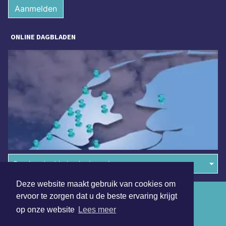
Aanmelden
ONLINE DAGBLADEN
Overige dagbladen in de regio
Deze website maakt gebruik van cookies om
Algemene voorwaarden
ervoor te zorgen dat u de beste ervaring krijgt
op onze website
Lees meer
Disclaimer