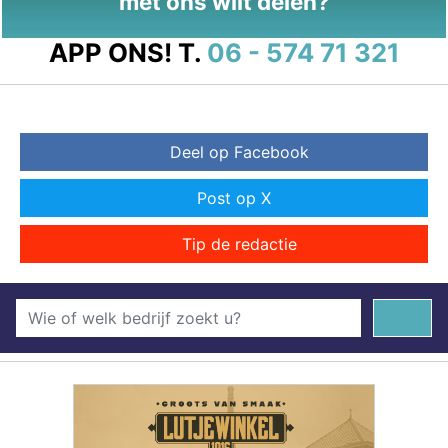
met ons wilt delen?
APP ONS!
T.
06 - 574 71 321
Deel op Facebook
Post op X
Tip de redactie