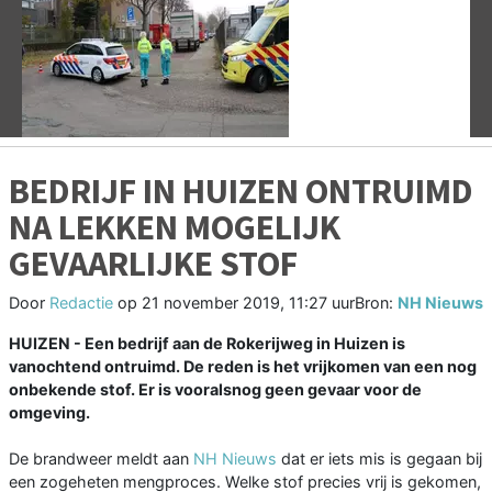
Vorige
V
BEDRIJF IN HUIZEN ONTRUIMD
NA LEKKEN MOGELIJK
GEVAARLIJKE STOF
Door
Redactie
op
21 november 2019, 11:27 uur
Bron:
NH Nieuws
HUIZEN - Een bedrijf aan de Rokerijweg in Huizen is
vanochtend ontruimd. De reden is het vrijkomen van een nog
onbekende stof. Er is vooralsnog geen gevaar voor de
omgeving.
De brandweer meldt aan
NH Nieuws
dat er iets mis is gegaan bij
een zogeheten mengproces. Welke stof precies vrij is gekomen,