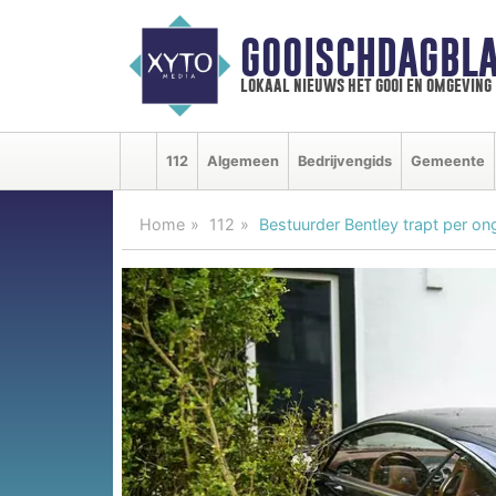
GOOISCHDAGBLA
lokaal nieuws het gooi en omgeving
112
Algemeen
Bedrijvengids
Gemeente
Home
112
Bestuurder Bentley trapt per ong