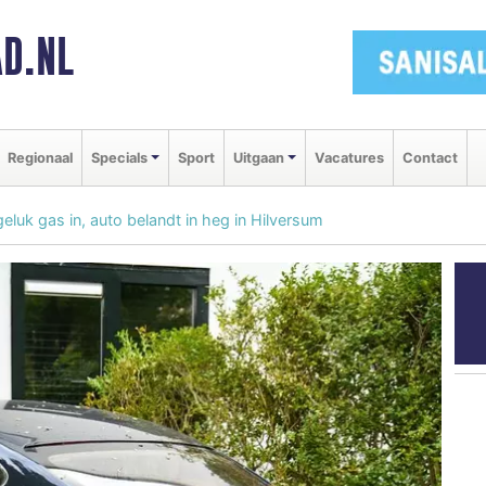
D.NL
Regionaal
Specials
Sport
Uitgaan
Vacatures
Contact
eluk gas in, auto belandt in heg in Hilversum