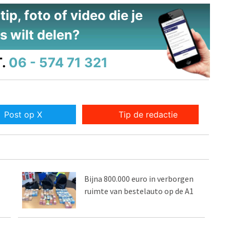
ip, foto of video die je
s wilt delen?
.
06 - 574 71 321
Post op X
Tip de redactie
Bijna 800.000 euro in verborgen
ruimte van bestelauto op de A1