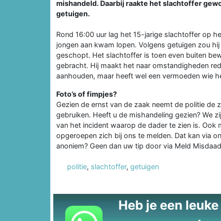
mishandeld. Daarbij raakte het slachtoffer gewo
getuigen.
Rond 16:00 uur lag het 15-jarige slachtoffer op he
jongen aan kwam lopen. Volgens getuigen zou hij h
geschopt. Het slachtoffer is toen even buiten be
gebracht. Hij maakt het naar omstandigheden redel
aanhouden, maar heeft wel een vermoeden wie he
Foto’s of fimpjes?
Gezien de ernst van de zaak neemt de politie de 
gebruiken. Heeft u de mishandeling gezien? We zi
van het incident waarop de dader te zien is. Oo
opgeroepen zich bij ons te melden. Dat kan via ond
anoniem? Geen dan uw tip door via Meld Misdaa
politie
,
slachtoffer
,
getuigen
Heb je een leuke t