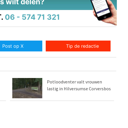
s wilt delen?
.
06 - 574 71 321
Post op X
Tip de redactie
Potloodventer valt vrouwen
lastig in Hilversumse Corversbos