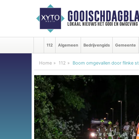
GOOISCHDAGBLA
lokaal nieuws het gooi en omgeving
112
Algemeen
Bedrijvengids
Gemeente
Home
112
Boom omgevallen door flinke st