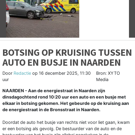
Vorige
V
BOTSING OP KRUISING TUSSEN
AUTO EN BUSJE IN NAARDEN
Door
Redactie
op
16 december 2025, 11:30
Bron: XYTO
uur
Media
NAARDEN - Aan de energiestraat in Naarden zijn
dinsdagochtend rond 10:20 uur een auto en een busje met
elkaar in botsing gekomen. Het gebeurde op de kruising aan
de energiestraat in de Bronsstraat in Naarden.
Doordat de auto het busje van rechts niet voor liet gaan, kwam
er een botsing als gevolg. De bestuurder van de auto en de
bestuurder van het busje zijn allebei nagekeken in de