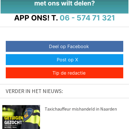
met ons wilt delen?
APP ONS!
T.
06 - 574 71 321
Deel op Facebook
Post op X
Tip de redactie
VERDER IN HET NIEUWS:
Taxichauffeur mishandeld in Naarden