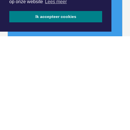
op onze website
Lees meer
Ik accepteer cookies
|
Nieuws | Sport | Evenementen
Hoofdvestiging:
van Benthuizenlaan 1
1701 BZ Heerhugowaard