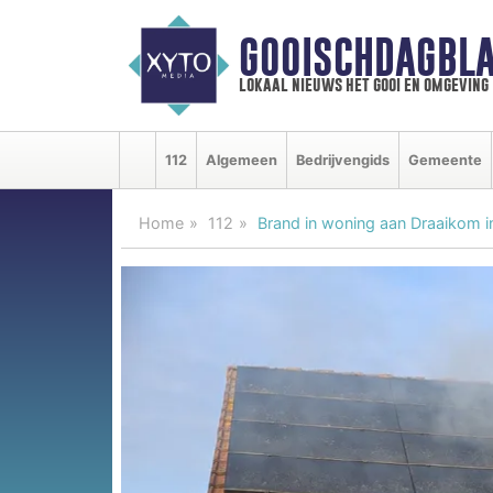
GOOISCHDAGBLA
lokaal nieuws het gooi en omgeving
112
Algemeen
Bedrijvengids
Gemeente
Home
112
Brand in woning aan Draaikom i