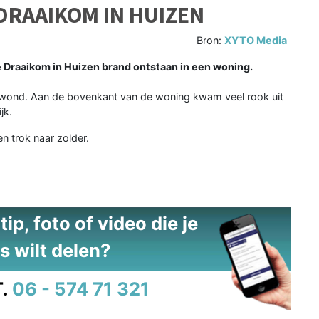
DRAAIKOM IN HUIZEN
Bron:
XYTO Media
 Draaikom in Huizen brand ontstaan in een woning.
ewond. Aan de bovenkant van de woning kwam veel rook uit
jk.
n trok naar zolder.
ip, foto of video die je
s wilt delen?
.
06 - 574 71 321