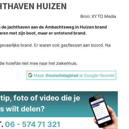
HTHAVEN HUIZEN
Bron: XYTO Media
n de jachthaven aan de Ambachtsweg in Huizen brand
aren met zijn boot, maar er ontstond brand.
gevaarlijke brand. Er waren ook gasflessen aan boord. Na
e hoiefde niet mee naar het ziekenhuis.
Maak
Gooischdagblad
je Google-favoriet
ip, foto of video die je
s wilt delen?
.
06 - 574 71 321