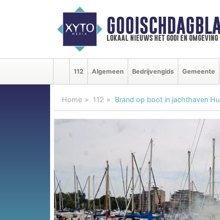
GOOISCHDAGBLA
lokaal nieuws het gooi en omgeving
112
Algemeen
Bedrijvengids
Gemeente
Home
112
Brand op boot in jachthaven Hu