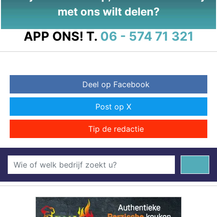
met ons wilt delen?
APP ONS!
T.
06 - 574 71 321
Deel op Facebook
Post op X
Tip de redactie