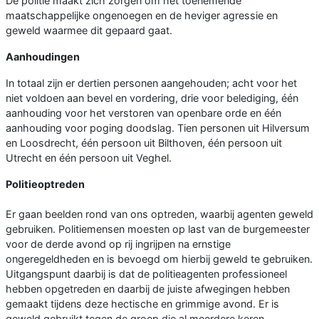
De politie maakt zich zorgen om het toenemende
maatschappelijke ongenoegen en de heviger agressie en
geweld waarmee dit gepaard gaat.
Aanhoudingen
In totaal zijn er dertien personen aangehouden; acht voor het
niet voldoen aan bevel en vordering, drie voor belediging, één
aanhouding voor het verstoren van openbare orde en één
aanhouding voor poging doodslag. Tien personen uit Hilversum
en Loosdrecht, één persoon uit Bilthoven, één persoon uit
Utrecht en één persoon uit Veghel.
Politieoptreden
Er gaan beelden rond van ons optreden, waarbij agenten geweld
gebruiken. Politiemensen moesten op last van de burgemeester
voor de derde avond op rij ingrijpen na ernstige
ongeregeldheden en is bevoegd om hierbij geweld te gebruiken.
Uitgangspunt daarbij is dat de politieagenten professioneel
hebben opgetreden en daarbij de juiste afwegingen hebben
gemaakt tijdens deze hectische en grimmige avond. Er is
geweld gebruikt tegen de groep die al meerdere keren