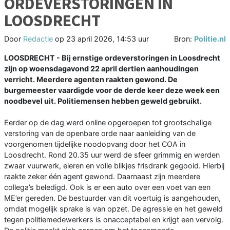
ORDEVERSTORINGEN IN
LOOSDRECHT
Door
Redactie
op
23 april 2026, 14:53 uur
Bron:
Politie.nl
LOOSDRECHT - Bij ernstige ordeverstoringen in Loosdrecht
zijn op woensdagavond 22 april dertien aanhoudingen
verricht. Meerdere agenten raakten gewond. De
burgemeester vaardigde voor de derde keer deze week een
noodbevel uit. Politiemensen hebben geweld gebruikt.
Eerder op de dag werd online opgeroepen tot grootschalige
verstoring van de openbare orde naar aanleiding van de
voorgenomen tijdelijke noodopvang door het COA in
Loosdrecht. Rond 20.35 uur werd de sfeer grimmig en werden
zwaar vuurwerk, eieren en volle blikjes frisdrank gegooid. Hierbij
raakte zeker één agent gewond. Daarnaast zijn meerdere
collega’s beledigd. Ook is er een auto over een voet van een
ME’er gereden. De bestuurder van dit voertuig is aangehouden,
omdat mogelijk sprake is van opzet. De agressie en het geweld
tegen politiemedewerkers is onacceptabel en krijgt een vervolg.