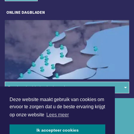
ONLINE DAGBLADEN
Overige dagbladen in de regio
Deze website maakt gebruik van cookies om
Algemene voorwaarden
ervoor te zorgen dat u de beste ervaring krijgt
op onze website
Lees meer
Disclaimer
Privacy Statement
Ik accepteer cookies