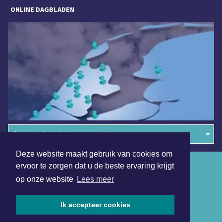
ONLINE DAGBLADEN
Overige dagbladen in de regio
Deze website maakt gebruik van cookies om
Algemene voorwaarden
ervoor te zorgen dat u de beste ervaring krijgt
op onze website
Lees meer
Disclaimer
Privacy Statement
Ik accepteer cookies
Copyright (c) 2026 | Gooischdagblad.nl - Alle rechten