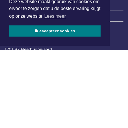
Deze website maakt gebruik van cookies om
ervoor te zorgen dat u de beste ervaring krijgt
|
Nieuws | Sport | Evenementen
op onze website
Lees meer
Ik accepteer cookies
Hoofdvestiging:
van Benthuizenlaan 1
1701 BZ Heerhugowaard
072 8200 600
redactie@xyto.nl
www.xyto.nl
SOCIAL MEDIA
NIEUWSBRIEF AANMELDEN
Schrijf je in voor onze nieuwsbrief en krijg wekelijks een
samenvatting van alle gebeurtenissen uit jouw regio.