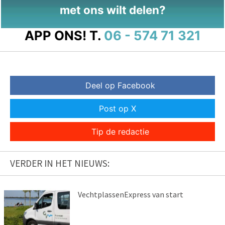
met ons wilt delen?
APP ONS!
T.
06 - 574 71 321
Deel op Facebook
Post op X
Tip de redactie
VERDER IN HET NIEUWS:
VechtplassenExpress van start