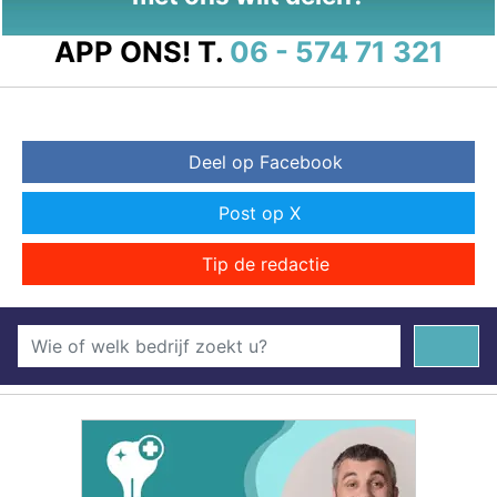
APP ONS!
T.
06 - 574 71 321
Deel op Facebook
Post op X
Tip de redactie