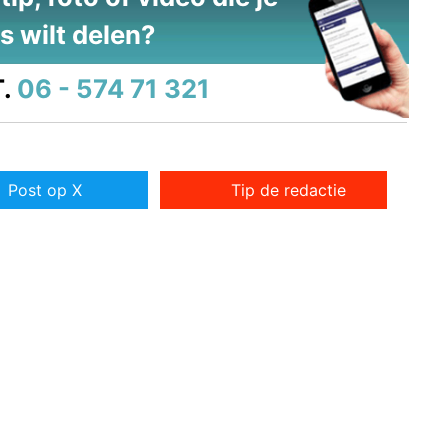
s wilt delen?
.
06 - 574 71 321
Post op X
Tip de redactie