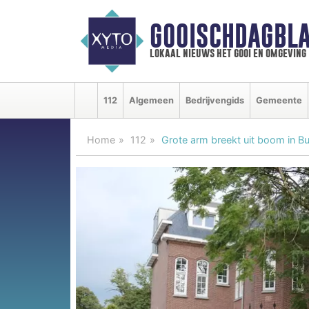
GOOISCHDAGBLA
lokaal nieuws het gooi en omgeving
112
Algemeen
Bedrijvengids
Gemeente
Home
112
Grote arm breekt uit boom in 