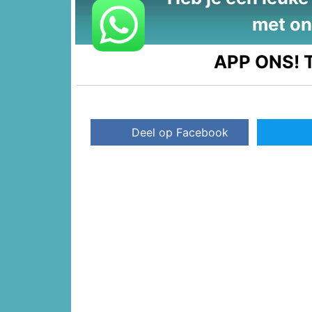
met on
APP ONS!
T
Deel op Facebook