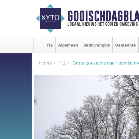
GOOISCHDAGBLA
lokaal nieuws het gooi en omgeving
112
Algemeen
Bedrijvengids
Gemeente
Home
112
Grote zoekactie naar vermist me