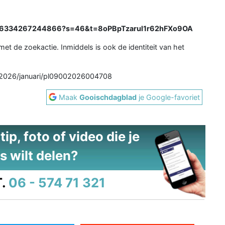
8126334267244866?s=46&t=8oPBpTzarul1r62hFXo9OA
met de zoekactie. Inmiddels is ook de identiteit van het
en/2026/januari/pl09002026004708
Maak
Gooischdagblad
je Google-favoriet
ip, foto of video die je
s wilt delen?
.
06 - 574 71 321