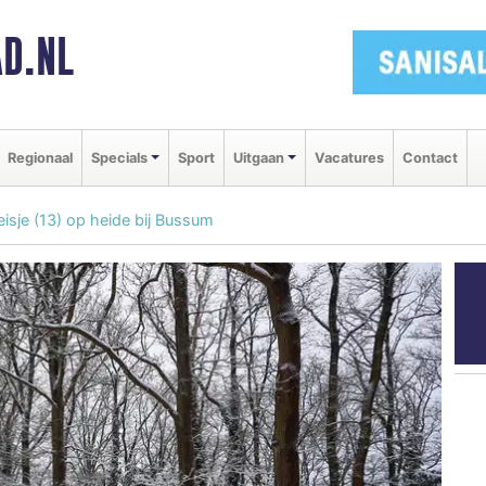
D.NL
Regionaal
Specials
Sport
Uitgaan
Vacatures
Contact
isje (13) op heide bij Bussum