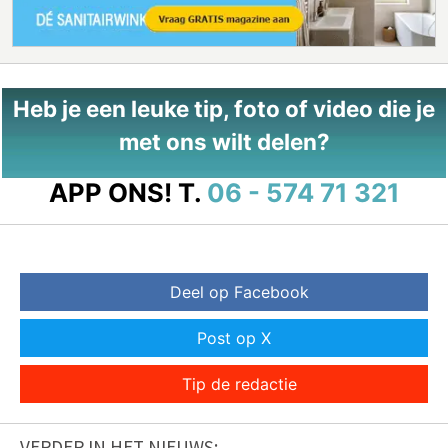
Heb je een leuke tip, foto of video die je
met ons wilt delen?
APP ONS!
T.
06 - 574 71 321
Deel op Facebook
Post op X
Tip de redactie
VERDER IN HET NIEUWS: