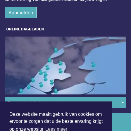
Aanmelden
ONLINE DAGBLADEN
Overige dagbladen in de regio
Deze website maakt gebruik van cookies om
Algemene voorwaarden
ervoor te zorgen dat u de beste ervaring krijgt
op onze website
Lees meer
Disclaimer