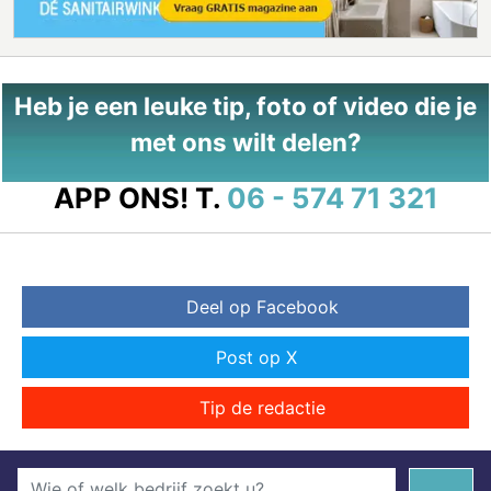
Heb je een leuke tip, foto of video die je
met ons wilt delen?
APP ONS!
T.
06 - 574 71 321
Deel op Facebook
Post op X
Tip de redactie