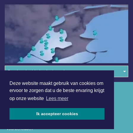
Overige dagbladen in de regio
Deze website maakt gebruik van cookies om
Algemene voorwaarden
ervoor te zorgen dat u de beste ervaring krijgt
op onze website
Lees meer
Disclaimer
Privacy Statement
Ik accepteer cookies
Copyright (c) 2026 | Gooischdagblad.nl - Alle rechten
voorbehouden