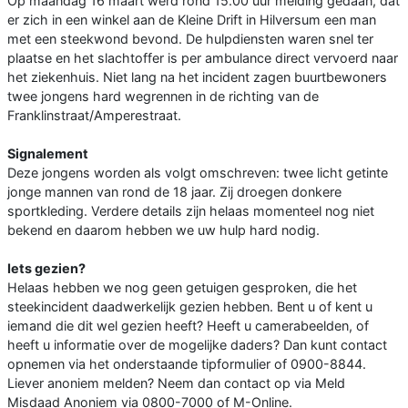
Op maandag 16 maart werd rond 15.00 uur melding gedaan, dat
er zich in een winkel aan de Kleine Drift in Hilversum een man
met een steekwond bevond. De hulpdiensten waren snel ter
plaatse en het slachtoffer is per ambulance direct vervoerd naar
het ziekenhuis. Niet lang na het incident zagen buurtbewoners
twee jongens hard wegrennen in de richting van de
Franklinstraat/Amperestraat.
Signalement
Deze jongens worden als volgt omschreven: twee licht getinte
jonge mannen van rond de 18 jaar. Zij droegen donkere
sportkleding. Verdere details zijn helaas momenteel nog niet
bekend en daarom hebben we uw hulp hard nodig.
Iets gezien?
Helaas hebben we nog geen getuigen gesproken, die het
steekincident daadwerkelijk gezien hebben. Bent u of kent u
iemand die dit wel gezien heeft? Heeft u camerabeelden, of
heeft u informatie over de mogelijke daders? Dan kunt contact
opnemen via het onderstaande tipformulier of 0900-8844.
Liever anoniem melden? Neem dan contact op via Meld
Misdaad Anoniem via 0800-7000 of M-Online.