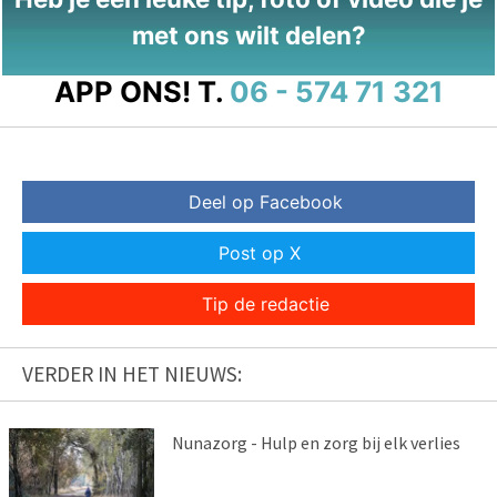
met ons wilt delen?
APP ONS!
T.
06 - 574 71 321
Deel op Facebook
Post op X
Tip de redactie
VERDER IN HET NIEUWS:
Nunazorg - Hulp en zorg bij elk verlies