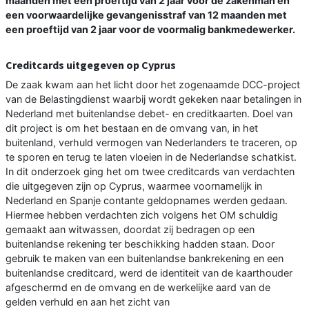
maanden met een proeftijd van 2 jaar voor de zakenman en
een voorwaardelijke gevangenisstraf van 12 maanden met
een proeftijd van 2 jaar voor de voormalig bankmedewerker.
Creditcards uitgegeven op Cyprus
De zaak kwam aan het licht door het zogenaamde DCC-project
van de Belastingdienst waarbij wordt gekeken naar betalingen in
Nederland met buitenlandse debet- en creditkaarten. Doel van
dit project is om het bestaan en de omvang van, in het
buitenland, verhuld vermogen van Nederlanders te traceren, op
te sporen en terug te laten vloeien in de Nederlandse schatkist.
In dit onderzoek ging het om twee creditcards van verdachten
die uitgegeven zijn op Cyprus, waarmee voornamelijk in
Nederland en Spanje contante geldopnames werden gedaan.
Hiermee hebben verdachten zich volgens het OM schuldig
gemaakt aan witwassen, doordat zij bedragen op een
buitenlandse rekening ter beschikking hadden staan. Door
gebruik te maken van een buitenlandse bankrekening en een
buitenlandse creditcard, werd de identiteit van de kaarthouder
afgeschermd en de omvang en de werkelijke aard van de
gelden verhuld en aan het zicht van