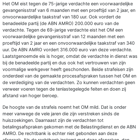
Het OM eist tegen de 75-jarige verdachte een voorwaardelijke
gevangenisstraf van 6 maanden met een proeftijd van 2 jaar, en
onvoorwaardelijke taakstraf van 180 uur. Ook vordert de
benadeelde partij (de ABN AMRO) 200.000 euro van de
verdachte. Tegen de 69-jarige verdachte eist het OM een
voorwaardelijke gevangenisstraf van 12 maanden met een
proeftijd van 2 jaar en een onvoorwaardelijke taakstraf van 340
uur. De ABN AMRO vordert 316.000 euro van deze verdachte.
Laatstgenoemde eis is hoger, omdat de verdachte in dienst was
bij de benadeelde partij en dus ook het vertrouwen van zijn
voormalige werkgever heeft geschonden. Beide strafeisen zijn
onderdeel van de gemaakte procesafspraken tussen het OM en
de verdediging van de verdachten. Zo kunnen verdachten geen
verweer voeren tegen de tenlastegelegde feiten en doen zij
afstand van hoger beroep.
De hoogte van de strafeis noemt het OM mild. Dat is onder
meer vanwege de vele jaren die zijn verstreken sinds de
huiszoekingen. Daarnaast zijn de verdachten tot
betalingsafspraken gekomen met de Belastingdienst en de ABN
AMRO. De rechtbank is echter niet gebonden aan deze
afspraak. Als de rechtbank instemt met deze afspraken, dan