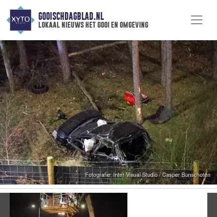
GOOISCHDAGBLAD.NL
lokaal nieuws het gooi en omgeving