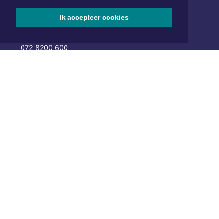
Hoofdvestiging:
Ik accepteer cookies
van Benthuizenlaan 1
1701 BZ Heerhugowaard
072 8200 600
redactie@xyto.nl
www.xyto.nl
SOCIAL MEDIA
NIEUWSBRIEF AANMELDEN
Schrijf je in voor onze nieuwsbrief en krijg wekelijks een
samenvatting van alle gebeurtenissen uit jouw regio.
Aanmelden
ONLINE DAGBLADEN