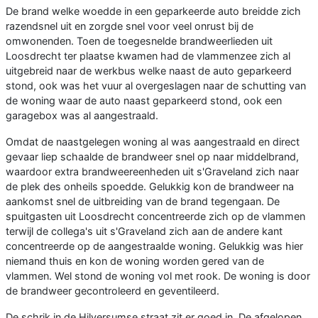
De brand welke woedde in een geparkeerde auto breidde zich
razendsnel uit en zorgde snel voor veel onrust bij de
omwonenden. Toen de toegesnelde brandweerlieden uit
Loosdrecht ter plaatse kwamen had de vlammenzee zich al
uitgebreid naar de werkbus welke naast de auto geparkeerd
stond, ook was het vuur al overgeslagen naar de schutting van
de woning waar de auto naast geparkeerd stond, ook een
garagebox was al aangestraald.
Omdat de naastgelegen woning al was aangestraald en direct
gevaar liep schaalde de brandweer snel op naar middelbrand,
waardoor extra brandweereenheden uit s'Graveland zich naar
de plek des onheils spoedde. Gelukkig kon de brandweer na
aankomst snel de uitbreiding van de brand tegengaan. De
spuitgasten uit Loosdrecht concentreerde zich op de vlammen
terwijl de collega's uit s'Graveland zich aan de andere kant
concentreerde op de aangestraalde woning. Gelukkig was hier
niemand thuis en kon de woning worden gered van de
vlammen. Wel stond de woning vol met rook. De woning is door
de brandweer gecontroleerd en geventileerd.
De schrik in de Hilversumse straat zit er goed in. De afgelopen