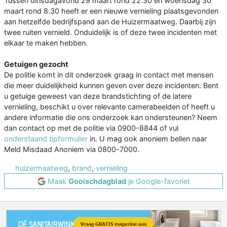
Tussen dinsdagavond 29 maart rond 22.30 en woensdag 30
maart rond 8.30 heeft er een nieuwe vernieling plaatsgevonden
aan hetzelfde bedrijfspand aan de Huizermaatweg. Daarbij zijn
twee ruiten vernield. Onduidelijk is of deze twee incidenten met
elkaar te maken hebben.
Getuigen gezocht
De politie komt in dit onderzoek graag in contact met mensen
die meer duidelijkheid kunnen geven over deze incidenten. Bent
u getuige geweest van deze brandstichting of de latere
vernieling, beschikt u over relevante camerabeelden of heeft u
andere informatie die ons onderzoek kan ondersteunen? Neem
dan contact op met de politie via 0900-8844 of vul
onderstaand tipformulier
in. U mag ook anoniem bellen naar
Meld Misdaad Anoniem via 0800-7000.
huizermaatweg
,
brand
,
vernieling
Maak
Gooischdagblad
je Google-favoriet