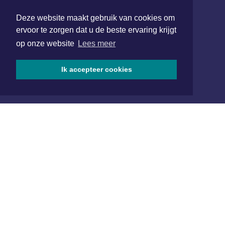
1701 BZ Heerhugowaard
Deze website maakt gebruik van cookies om
072 8200 600
ervoor te zorgen dat u de beste ervaring krijgt
redactie@xyto.nl
op onze website
Lees meer
www.xyto.nl
SOCIAL MEDIA
Ik accepteer cookies
NIEUWSBRIEF AANMELDEN
Schrijf je in voor onze nieuwsbrief en krijg wekelijks een
samenvatting van alle gebeurtenissen uit jouw regio.
Aanmelden
ONLINE DAGBLADEN