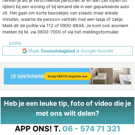
herken je als je verschillende personen af en aan ziet lopen (of
rijden) bij een woning of bij iemand die in een geparkeerde auto
zit. Het gaat om korte bezoekjes van steeds maar enkele
minuten, waarna de persoon vertrekt met een tasje of zakje.
Meld dit de politie via 112 of 0900-8844. Je kunt ook anoniem
melden bij M. via 0800-7000 of via het meldingsformulier.
politie
Maak
Gooischdagblad
je Google-favoriet
Heb je een leuke tip, foto of video die je
met ons wilt delen?
APP ONS!
T.
06 - 574 71 321