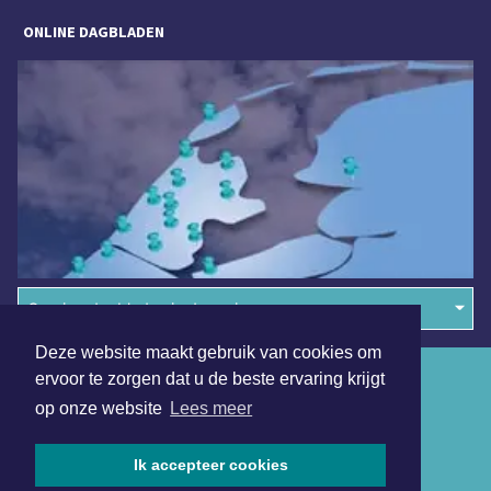
ONLINE DAGBLADEN
Overige dagbladen in de regio
Deze website maakt gebruik van cookies om
Algemene voorwaarden
ervoor te zorgen dat u de beste ervaring krijgt
op onze website
Lees meer
Disclaimer
Privacy Statement
Ik accepteer cookies