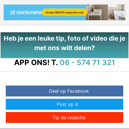
Heb je een leuke tip, foto of video die je
met ons wilt delen?
APP ONS!
T.
06 - 574 71 321
Deel op Facebook
Post op X
Tip de redactie