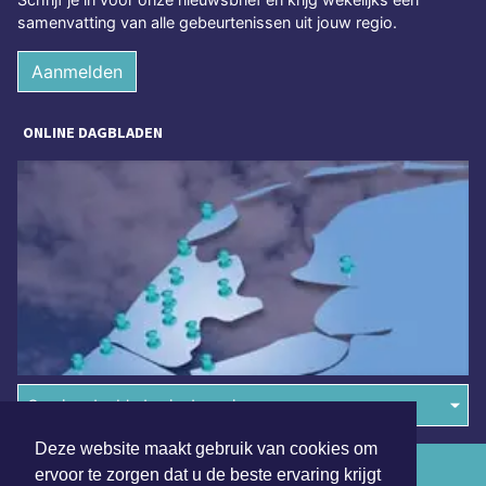
samenvatting van alle gebeurtenissen uit jouw regio.
Aanmelden
ONLINE DAGBLADEN
Overige dagbladen in de regio
Deze website maakt gebruik van cookies om
Algemene voorwaarden
ervoor te zorgen dat u de beste ervaring krijgt