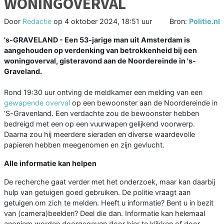
WONINGOVERVAL
Door
Redactie
op
4 oktober 2024, 18:51 uur
Bron:
Politie.nl
's-GRAVELAND - Een 53-jarige man uit Amsterdam is
aangehouden op verdenking van betrokkenheid bij een
woningoverval, gisteravond aan de Noordereinde in 's-
Graveland.
Rond 19:30 uur ontving de meldkamer een melding van een
gewapende overval
op een bewoonster aan de Noordereinde in
’S-Gravenland. Een verdachte zou de bewoonster hebben
bedreigd met een op een vuurwapen gelijkend voorwerp.
Daarna zou hij meerdere sieraden en diverse waardevolle
papieren hebben meegenomen en zijn gevlucht.
Alle informatie kan helpen
De recherche gaat verder met het onderzoek, maar kan daarbij
hulp van getuigen goed gebruiken. De politie vraagt aan
getuigen om zich te melden. Heeft u informatie? Bent u in bezit
van (camera)beelden? Deel die dan. Informatie kan helemaal
anoniem worden doorgegeven door hier te klikken of door