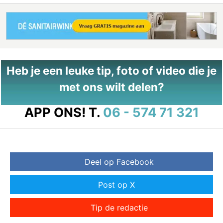
Heb je een leuke tip, foto of video die je
met ons wilt delen?
APP ONS!
T.
06 - 574 71 321
Deel op Facebook
Post op X
Tip de redactie