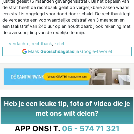
justitie geëist (6 maanden gevangenisstraf). Bij het bepalen van
de straf heeft de rechtbank gelet op vergelijkbare zaken waarin
een straf is opgelegd voor dood door schuld. De rechtbank legt
de verdachte een voorwaardelijke celstraf van 3 maanden en
een taakstraf van 240 uur op en houdt daarbij ook rekening met
de overschrijding van de redelijke termijn.
verdachte
,
rechtbank
,
ketel
Maak
Gooischdagblad
je Google-favoriet
Heb je een leuke tip, foto of video die je
met ons wilt delen?
APP ONS!
T.
06 - 574 71 321