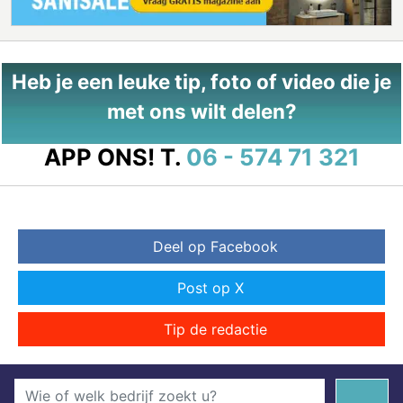
Heb je een leuke tip, foto of video die je
met ons wilt delen?
APP ONS!
T.
06 - 574 71 321
Deel op Facebook
Post op X
Tip de redactie