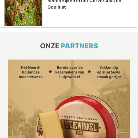
Reeën kijken in het Corversbos en
Gooilust
ONZE
PARTNERS