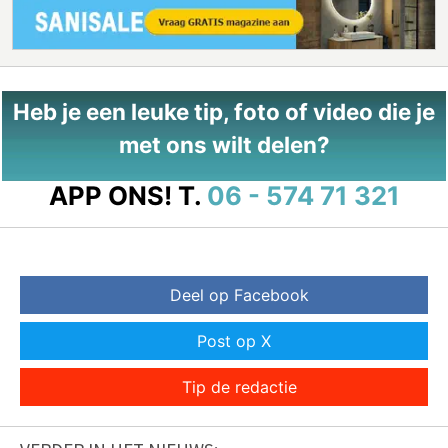
Heb je een leuke tip, foto of video die je
met ons wilt delen?
APP ONS!
T.
06 - 574 71 321
Deel op Facebook
Post op X
Tip de redactie