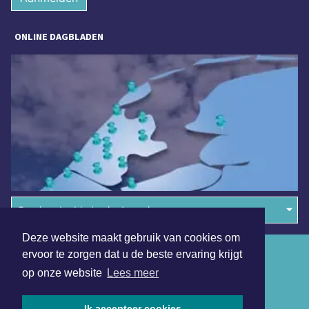
ONLINE DAGBLADEN
Overige dagbladen in de regio
Deze website maakt gebruik van cookies om
Algemene voorwaarden
ervoor te zorgen dat u de beste ervaring krijgt
op onze website
Lees meer
Disclaimer
Privacy Statement
Ik accepteer cookies