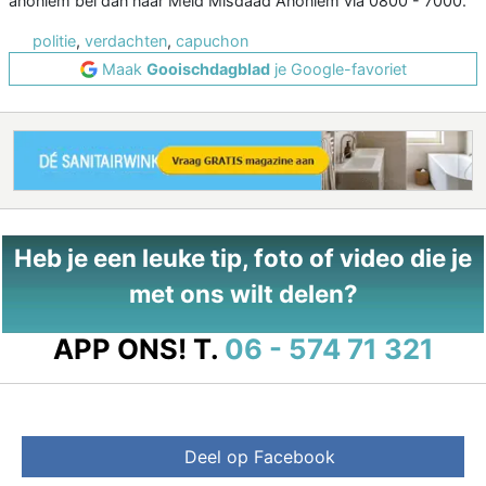
anoniem bel dan naar Meld Misdaad Anoniem via 0800 - 7000.
politie
,
verdachten
,
capuchon
Maak
Gooischdagblad
je Google-favoriet
Heb je een leuke tip, foto of video die je
met ons wilt delen?
APP ONS!
T.
06 - 574 71 321
Deel op Facebook