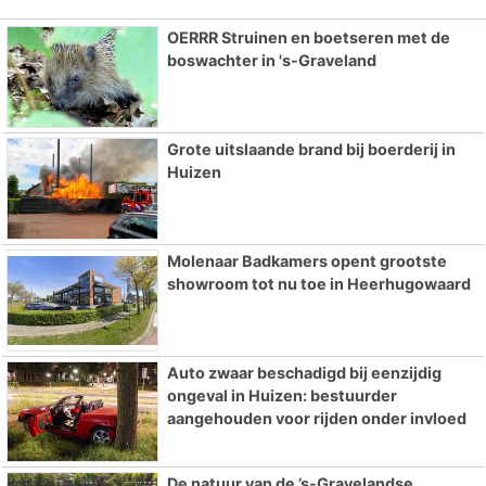
OERRR Struinen en boetseren met de
boswachter in 's-Graveland
Grote uitslaande brand bij boerderij in
Huizen
Molenaar Badkamers opent grootste
showroom tot nu toe in Heerhugowaard
Auto zwaar beschadigd bij eenzijdig
ongeval in Huizen: bestuurder
aangehouden voor rijden onder invloed
De natuur van de ’s-Gravelandse