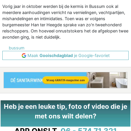
Vorig jaar in oktober werden bij de kermis in Bussum ook al
meerdere aanhoudingen verricht na vernielingen, vechtpartijen,
mishandelingen en intimidaties. Toen was er volgens
burgemeester Han ter Heegde sprake van zo'n tweehonderd
relschoppers. Om hoeveel onruststokers het de afgelopen twee
avonden ging, is niet duidelijk.
bussum
Maak
Gooischdagblad
je Google-favoriet
Heb je een leuke tip, foto of video die je
met ons wilt delen?
APP ONS!
T.
06 - 574 71 321