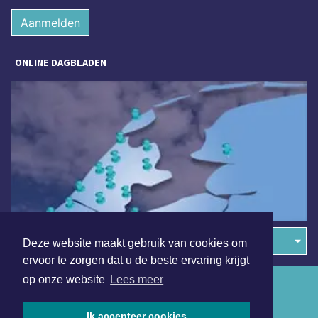
Aanmelden
ONLINE DAGBLADEN
Overige dagbladen in de regio
Deze website maakt gebruik van cookies om
ervoor te zorgen dat u de beste ervaring krijgt
op onze website
Lees meer
Algemene voorwaarden
Disclaimer
Ik accepteer cookies