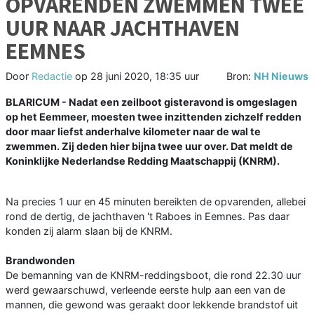
OPVARENDEN ZWEMMEN TWEE
UUR NAAR JACHTHAVEN
EEMNES
Door
Redactie
op
28 juni 2020, 18:35 uur
Bron:
NH Nieuws
BLARICUM - Nadat een zeilboot gisteravond is omgeslagen
op het Eemmeer, moesten twee inzittenden zichzelf redden
door maar liefst anderhalve kilometer naar de wal te
zwemmen. Zij deden hier bijna twee uur over. Dat meldt de
Koninklijke Nederlandse Redding Maatschappij (KNRM).
Na precies 1 uur en 45 minuten bereikten de opvarenden, allebei
rond de dertig, de jachthaven 't Raboes in Eemnes. Pas daar
konden zij alarm slaan bij de KNRM.
Brandwonden
De bemanning van de KNRM-reddingsboot, die rond 22.30 uur
werd gewaarschuwd, verleende eerste hulp aan een van de
mannen, die gewond was geraakt door lekkende brandstof uit