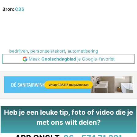
Bron:
CBS
bedrijven
,
personeelstekort
,
automatisering
Maak
Gooischdagblad
je Google-favoriet
Heb je een leuke tip, foto of video die je
met ons wilt delen?