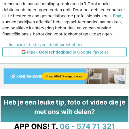
toenemende aantal betalingsproblemen in 't Gooi maakt
debiteurenbeheer urgenter dan ooit. Door het debiteurenbeheer
uit te besteden aan gespecialiseerde professionals zoals
Payt
,
kunnen bedrijven effectief betalingsachterstanden aanpakken,
een positieve klantervaring behouden, en zo een stevige
financiële basis behouden voor toekomstige uitdagingen.
financiele
,
bedrijven
,
debiteurenbeheer
Maak
Gooischdagblad
je Google-favoriet
Heb je een leuke tip, foto of video die je
met ons wilt delen?
APP ONS!
T.
06 - 574 71 321