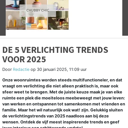
Vorige
V
DE 5 VERLICHTING TRENDS
VOOR 2025
Door
Redactie
op
30 januari 2025, 11:09 uur
Onze woonruimtes worden steeds multifunctioneler, en dat
vraagt om verlichting die niet alleen praktisch is, maar ook
sfeer weet te brengen. Met de juiste keuze maak je van elke
ruimte een plek die moeiteloos meebeweegt met jouw leven:
van werken en ontspannen tot samenkomen met vrienden en
familie. Maar het wil natuurlijk ook wat! zijn. Gelukkig sluiten
de verlichtingstrends van 2025 naadloos aan bij deze
wensen. Ontdek de vijf meest inspirerende trends en geef
jouw interieur een schitterende update!