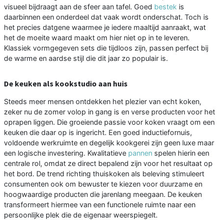
visueel bijdraagt aan de sfeer aan tafel. Goed
bestek
is
daarbinnen een onderdeel dat vaak wordt onderschat. Toch is
het precies datgene waarmee je iedere maaltijd aanraakt, wat
het de moeite waard maakt om hier niet op in te leveren.
Klassiek vormgegeven sets die tijdloos zijn, passen perfect bij
de warme en aardse stijl die dit jaar zo populair is.
De keuken als kookstudio aan huis
Steeds meer mensen ontdekken het plezier van echt koken,
zeker nu de zomer volop in gang is en verse producten voor het
oprapen liggen. Die groeiende passie voor koken vraagt om een
keuken die daar op is ingericht. Een goed inductiefornuis,
voldoende werkruimte en degelijk kookgerei zijn geen luxe maar
een logische investering. Kwalitatieve
pannen
spelen hierin een
centrale rol, omdat ze direct bepalend zijn voor het resultaat op
het bord. De trend richting thuiskoken als beleving stimuleert
consumenten ook om bewuster te kiezen voor duurzame en
hoogwaardige producten die jarenlang meegaan. De keuken
transformeert hiermee van een functionele ruimte naar een
persoonlijke plek die de eigenaar weerspiegelt.