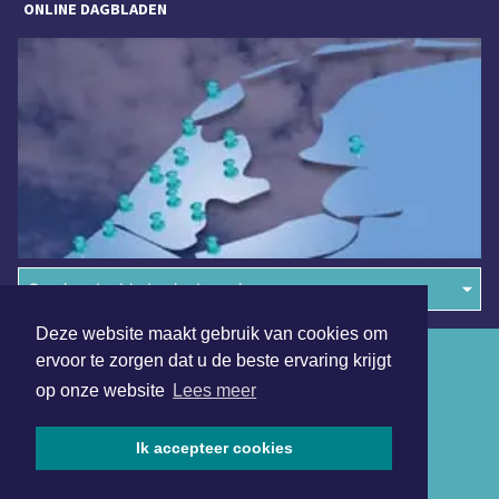
ONLINE DAGBLADEN
Overige dagbladen in de regio
Deze website maakt gebruik van cookies om
Algemene voorwaarden
ervoor te zorgen dat u de beste ervaring krijgt
op onze website
Lees meer
Disclaimer
Privacy Statement
Ik accepteer cookies
Copyright (c) 2026 | Gooischdagblad.nl - Alle rechten