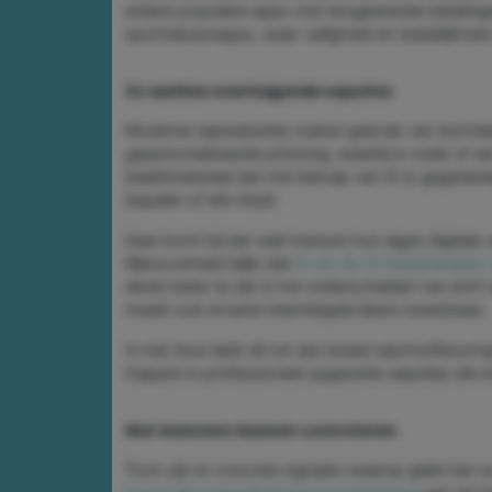
andere populaire apps met terugkerende betalingen
sportnieuwsapps, waar veiligheid en duidelijkheid
Zo werken overtuigende nepsites
Moderne nepwebsites maken gebruik van technie
gepersonaliseerde phishing, waarbij e-mails of a
beeldmateriaal dat met behulp van AI is gegenere
bepalen of iets klopt.
Daar komt bij dat veel mensen hun eigen digitale
Rijksoverheid blijkt dat
9 van de 10 Nederlanders on
denkt beter te zijn in het onderscheiden van echt 
maakt ook ervaren internetgebruikers kwetsbaar.
In Het Gooi leidt dit tot een breed slachtoffersc
trappen in professioneel opgezette nepsites die i
Wat inwoners kunnen controleren
Toch zijn er concrete signalen waarop gelet kan 