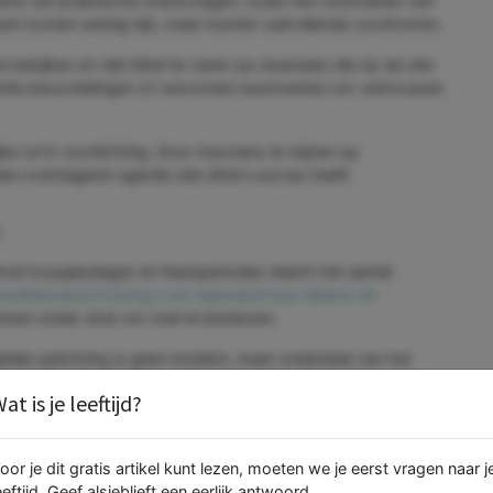
nd van praktische checkvragen, zoals het controleren van
n kosten weinig tijd, maar kunnen veel ellende voorkomen.
bekijken en niet blind te varen op recensies die op de site
erde beoordelingen of verzonnen keurmerken om vertrouwen
ke rol in voorlichting. Door inwoners te wijzen op
een overtuigend ogende site direct succes heeft.
ond koopjesdagen en feestperiodes neemt het aantal
politiewaarschuwing over nepwebshops tijdens de
ensen onder druk om snel te beslissen.
gitale oplichting is geen incident, maar onderdeel van het
rs van Het Gooi betekent dit dat gezond wantrouwen net zo
at is je leeftijd?
ze.
eint de kans om slachtoffer te worden aanzienlijk. In een tijd
belangrijkste verdedigingslinie.
oor je dit gratis artikel kunt lezen, moeten we je eerst vragen naar j
eeftijd. Geef alsjeblieft een eerlijk antwoord.