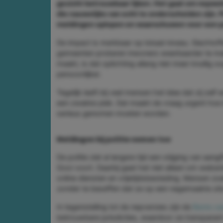
gezicht betrouwbaar lijken. Het gaat om nepwe
die nauwelijks van echt te onderscheiden zijn. P
meldingen oplopen en waarschuwen voor een pat
De impact is merkbaar op lokaal niveau. Slachto
gemeenten proberen inwoners weerbaarder te mak
maakt, is dat oplichting allang niet meer knullig 
persoonlijker.
Tegelijk leeft bij veel mensen het idee dat zij zelf w
een zwakke plek. Dat maakt de vraag urgent hoe
serieus genomen moeten worden.
Meldingen bij politie nemen toe
De politie ziet al langere tijd een stijging van aang
Gooi voort. Daarbij gaat het niet alleen om webw
online diensten en vrijetijdsbesteding. Mensen zo
zonder te beseffen dat ze op een nagemaakte sit
In tegenstelling tot de nepversies zijn de
Beste ca
betrouwbare jurisdicties, waardoor ze transparan