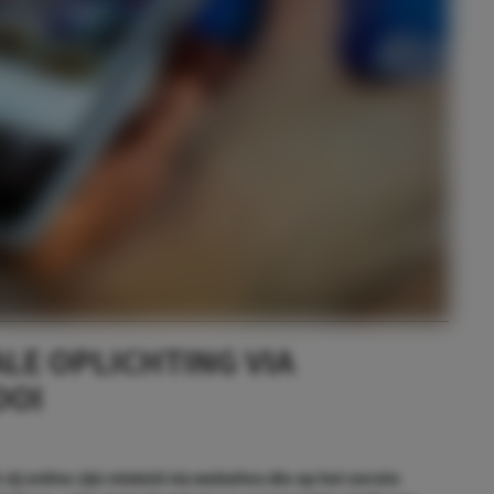
LE OPLICHTING VIA
OOI
ij online zijn misleid via websites die op het eerste