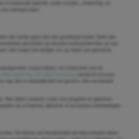
 of interactief gebruik, zoals muziek‑, streaming‑ en
 ook centraal staan
ken die verder gaan dan een goedkope kopie. Denk aan
dvertenties aansluiten op recente zoekopdrachten, en aan
erd. Dat maakt het lastiger om op basis van gevoel te
 vaardigheden overschatten. Uit onderzoek van de
line oplichting niet altijd herkennen
, terwijl 42 procent
en nep dan in werkelijkheid het geval is. Die combinatie
hap. Niet alleen ouderen, maar ook jongeren en gezinnen
nspelen op schaarste, tijdsdruk of exclusieve aanbiedingen.
worden. De Kamer van Koophandel zet bijvoorbeeld uiteen