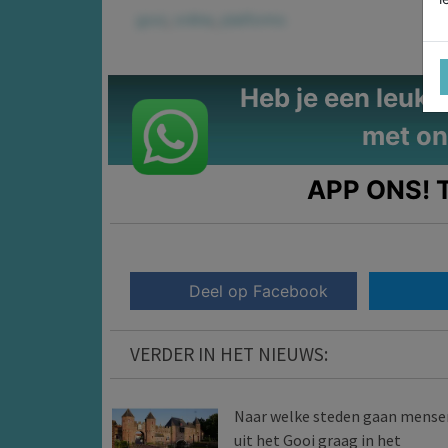
gooi
,
online
,
platforms
Heb je een leuke t
met on
APP ONS!
T
Deel op Facebook
VERDER IN HET NIEUWS:
Naar welke steden gaan mense
uit het Gooi graag in het