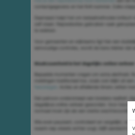
hoe je een nepwebshop kunt herkennen
aan de ha
contactgegevens en het KvK-nummer. Zulke stappe
Daarnaast helpt het om betaalmethoden kritisch te 
zelf staan. Nepwebsites gebruiken vaak gekopie
te wekken.
Voor gemeenten en wijkteams ligt hier een duidelij
eenvoudige controles, wordt de kans kleiner dat 
Waakzaamheid in het dagelijks online verkeer
Bepaalde momenten vragen om extra alertheid. R
meldingen traditioneel toe, zoals ook blijkt uit een
feestdagen
. Acties en aftellende timers zetten m
Dat patroon onderstreept een bredere realiteit: di
dagelijkse online verkeer geworden. Voor inwone
W
normaal moet zijn als een sterke wachtwoordkeu
Wie even pauzeert, controleert en vergelijkt, verkl
waarin nep steeds echter oogt, blijft aandacht de 
V
l