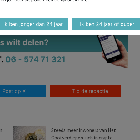
Maak
Gooischdagblad
je Google-favoriet
Ik ben jonger dan 24 jaar
Ik ben 24 jaar of ouder
ip, foto of video die je
s wilt delen?
.
06 - 574 71 321
Post op X
Tip de redactie
n
Steeds meer inwoners van Het
Gooi verdiepen zich in crypto