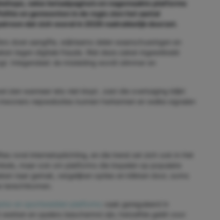
bshops, valse betaalpagina’s en nagemaakte platforms
olitie en gemeenten in de regio zien het aantal
roon dat zich vooral in 2026 nadrukkelijk doorzet.
ffers doen aangifte, wijkteams delen waarschuwingen en
en tegen digitale fraude. Wat deze zaken ingewikkeld
oogt. Integendeel: de misleiding wordt slimmer en
el zien wanneer iets niet klopt. Juist die overtuiging blijkt
 inwoners nepwebsites kunnen herkennen en welke signalen
iftes rond internetoplichting, en die trend zet zich ook in Het
inkels, maar ook om platforms die inspelen op populaire
eken naar gemak, vergelijken opties en klikken door, soms
e terechtkomen.
sino en sportwedden platforms
vaak gereguleerd in
t werken en spelers beschermd zijn; hetzelfde geldt voor