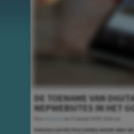
DE TOENAME VAN DIGITA
NEPWEBSITES IN HET G
Door
Redactie
op
27 januari 2026, 8:56 uur
Inwoners van Het Gooi melden steeds vaker dat z