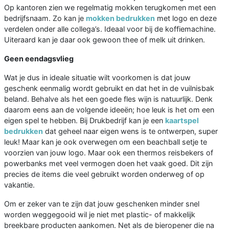
Op kantoren zien we regelmatig mokken terugkomen met een
bedrijfsnaam. Zo kan je
mokken bedrukken
met logo en deze
verdelen onder alle collega’s. Ideaal voor bij de koffiemachine.
Uiteraard kan je daar ook gewoon thee of melk uit drinken.
Geen eendagsvlieg
Wat je dus in ideale situatie wilt voorkomen is dat jouw
geschenk eenmalig wordt gebruikt en dat het in de vuilnisbak
beland. Behalve als het een goede fles wijn is natuurlijk. Denk
daarom eens aan de volgende ideeën; hoe leuk is het om een
eigen spel te hebben. Bij Drukbedrijf kan je een
kaartspel
bedrukken
dat geheel naar eigen wens is te ontwerpen, super
leuk! Maar kan je ook overwegen om een beachball setje te
voorzien van jouw logo. Maar ook een thermos reisbekers of
powerbanks met veel vermogen doen het vaak goed. Dit zijn
precies de items die veel gebruikt worden onderweg of op
vakantie.
Om er zeker van te zijn dat jouw geschenken minder snel
worden weggegooid wil je niet met plastic- of makkelijk
breekbare producten aankomen. Net als de bieropener die na