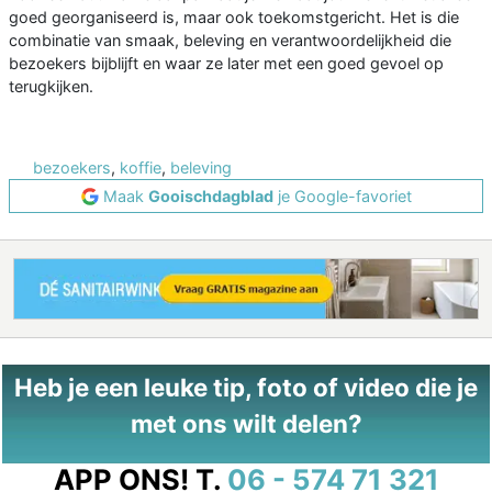
goed georganiseerd is, maar ook toekomstgericht. Het is die
combinatie van smaak, beleving en verantwoordelijkheid die
bezoekers bijblijft en waar ze later met een goed gevoel op
terugkijken.
bezoekers
,
koffie
,
beleving
Maak
Gooischdagblad
je Google-favoriet
Heb je een leuke tip, foto of video die je
met ons wilt delen?
APP ONS!
T.
06 - 574 71 321