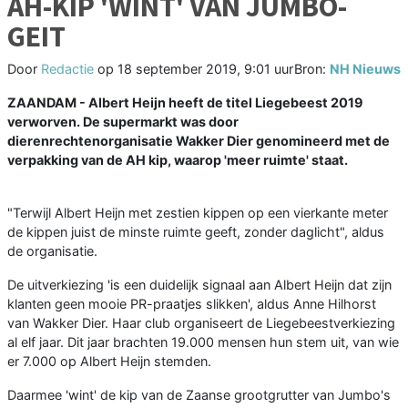
AH-KIP 'WINT' VAN JUMBO-
GEIT
Door
Redactie
op
18 september 2019, 9:01 uur
Bron:
NH Nieuws
ZAANDAM - Albert Heijn heeft de titel Liegebeest 2019
verworven. De supermarkt was door
dierenrechtenorganisatie Wakker Dier genomineerd met de
verpakking van de AH kip, waarop 'meer ruimte' staat.
"Terwijl Albert Heijn met zestien kippen op een vierkante meter
de kippen juist de minste ruimte geeft, zonder daglicht", aldus
de organisatie.
De uitverkiezing 'is een duidelijk signaal aan Albert Heijn dat zijn
klanten geen mooie PR-praatjes slikken', aldus Anne Hilhorst
van Wakker Dier. Haar club organiseert de Liegebeestverkiezing
al elf jaar. Dit jaar brachten 19.000 mensen hun stem uit, van wie
er 7.000 op Albert Heijn stemden.
Daarmee 'wint' de kip van de Zaanse grootgrutter van Jumbo's