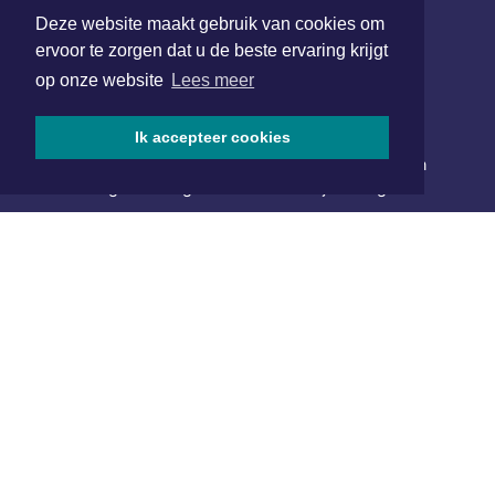
Deze website maakt gebruik van cookies om
SOCIAL MEDIA
ervoor te zorgen dat u de beste ervaring krijgt
op onze website
Lees meer
NIEUWSBRIEF AANMELDEN
Ik accepteer cookies
Schrijf je in voor onze nieuwsbrief en krijg wekelijks een
samenvatting van alle gebeurtenissen uit jouw regio.
Aanmelden
ONLINE DAGBLADEN