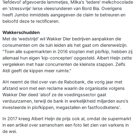
'liefdevol' afgevoerde lammetjes, Milka's 'tedere' melkchocolade
en 'stressvrije' Ierse vleesrunderen van Bord Bia. Overigens
heeft Jumbo inmiddels aangegeven de claim te betreuren en
beloofd deze te rectificeren.
Wakkerschudden
Met de 'wedstrijd' wil Wakker Dier bedrijven aanpakken die
consumenten om de tuin leiden als het gaat om dierenwelzijn.
"Toen alle supermarkten in 2016 stopten met plofkip, hebben zij
allemaal hun eigen 'kip-concepten' opgesteld. Albert Heijn zette
vergeleken met haar concurrenten de kleinste stappen. Zelfs
Aldi geeft de kippen meer ruimte."
AH neemt de titel over van de Rabobank, die vorig jaar met
afstand won met een reclame waarin de organisatie volgens
Wakker Dier deed 'alsof ze de voedingssector gaat
verduurzamen, terwijl de bank in werkelijkheid miljarden euro’s
investeerde in plofkippen, megastallen en fastfoodketens'.
In 2017 kreeg Albert Heijn de prijs ook al, omdat de supermarkt
in een artikel over serranoham een foto liet zien van varkens in
de wei.