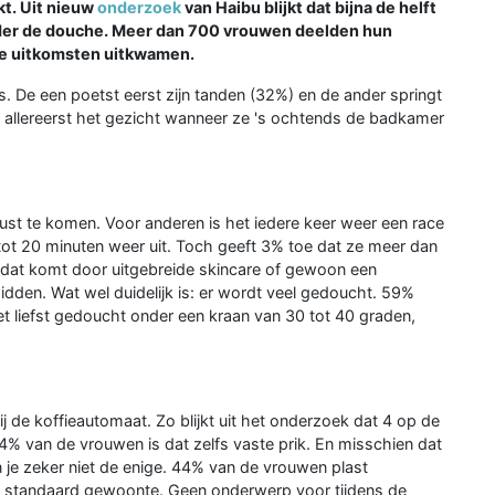
kt. Uit nieuw
onderzoek
van Haibu blijkt dat bijna de helft
der de douche. Meer dan 700 vrouwen deelden hun
te uitkomsten uitkwamen.
. De een poetst eerst zijn tanden (32%) en de ander springt
s allereerst het gezicht wanneer ze 's ochtends de badkamer
st te komen. Voor anderen is het iedere keer weer een race
 tot 20 minuten weer uit. Toch geeft 3% toe dat ze meer dan
f dat komt door uitgebreide skincare of gewoon een
midden. Wat wel duidelijk is: er wordt veel gedoucht. 59%
t liefst gedoucht onder een kraan van 30 tot 40 graden,
ij de koffieautomaat. Zo blijkt uit het onderzoek dat 4 op de
% van de vrouwen is dat zelfs vaste prik. En misschien dat
 je zeker niet de enige. 44% van de vrouwen plast
n standaard gewoonte. Geen onderwerp voor tijdens de