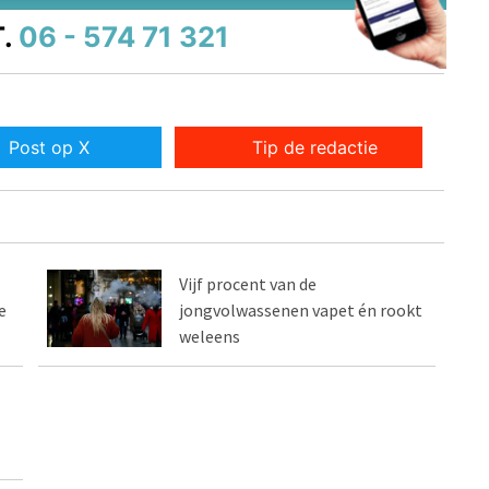
.
06 - 574 71 321
Post op X
Tip de redactie
Vijf procent van de
e
jongvolwassenen vapet én rookt
weleens