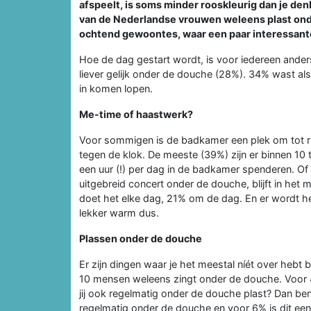
afspeelt, is soms minder rooskleurig dan je den
van de Nederlandse vrouwen weleens plast on
ochtend gewoontes, waar een paar interessan
Hoe de dag gestart wordt, is voor iedereen anders
liever gelijk onder de douche (28%). 34% wast al
in komen lopen.
Me-time of haastwerk?
Voor sommigen is de badkamer een plek om tot ru
tegen de klok. De meeste (39%) zijn er binnen 10
een uur (!) per dag in de badkamer spenderen. O
uitgebreid concert onder de douche, blijft in het 
doet het elke dag, 21% om de dag. En er wordt he
lekker warm dus.
Plassen onder de douche
Er zijn dingen waar je het meestal níét over hebt b
10 mensen weleens zingt onder de douche. Voor 4
jij ook regelmatig onder de douche plast? Dan ben
regelmatig onder de douche en voor 6% is dit ee